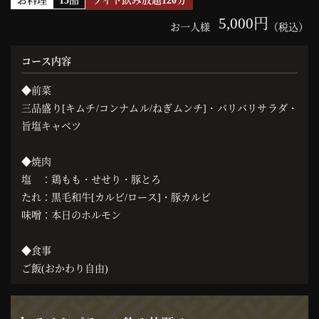
お料理
13品
ライト飲み放題120分
5,000円
お一人様
（税込）
コース内容
◆前菜
三品盛り[キムチ/コンナムル/ねぎムンチ]・バリバリサラダ・
旨塩キャベツ
◆焼肉
塩 ：鶏もも・せせり・豚とろ
たれ：黒毛和牛[カルビ/ロース]・豚カルビ
味噌：本日のホルモン
◆食事
ご飯(おかわり自由)