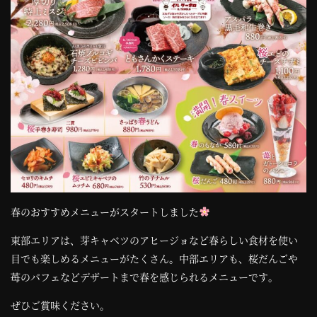
コ
ン
テ
ン
ツ
へ
春のおすすめメニューがスタートしました
東部エリアは、芽キャベツのアヒージョなど春らしい食材を使い
目でも楽しめるメニューがたくさん。中部エリアも、桜だんごや
苺のパフェなどデザートまで春を感じられるメニューです。
ぜひご賞味ください。