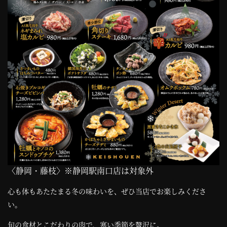
コ
ン
テ
ン
ツ
へ
〈静岡・藤枝〉※静岡駅南口店は対象外
心も体もあたたまる冬の味わいを、ぜひ当店でお楽しみくださ
い。
旬の食材とこだわりの肉で、寒い季節を贅沢に。